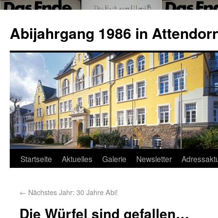
Abijahrgang 1986 in Attendorn
Startseite
Aktuelles
Galerie
Newsletter
Adressaktu
←
Nächstes Jahr: 30 Jahre Abi!
Die Würfel sind gefallen…