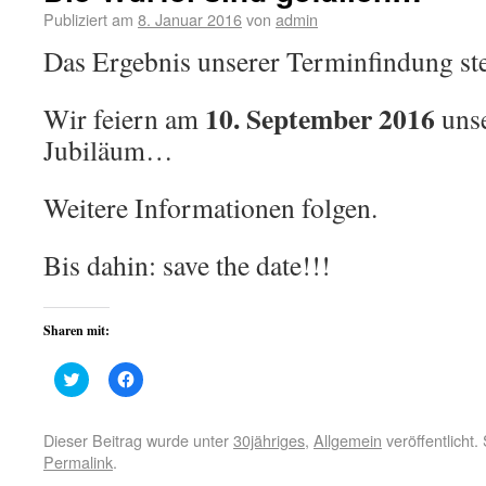
Publiziert am
8. Januar 2016
von
admin
Das Ergebnis unserer Terminfindung steh
10. September 2016
Wir feiern am
unse
Jubiläum…
Weitere Informationen folgen.
Bis dahin: save the date!!!
Sharen mit:
Klick,
Klick,
um
um
über
auf
Twitter
Facebook
zu
zu
Dieser Beitrag wurde unter
30jähriges
,
Allgemein
veröffentlicht
teilen
teilen
Permalink
.
(Wird
(Wird
in
in