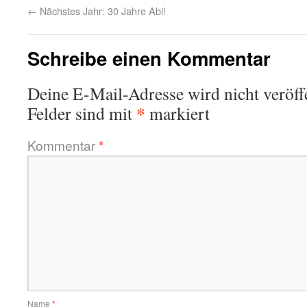
neuem
neuem
←
Nächstes Jahr: 30 Jahre Abi!
Fenster
Fenster
geöffnet)
geöffnet)
Schreibe einen Kommentar
Deine E-Mail-Adresse wird nicht veröffe
*
Felder sind mit
markiert
Kommentar
*
Name
*