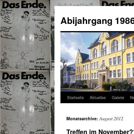
Abijahrgang 1986 
Startseite
Aktuelles
Galerie
Ne
August 2012
Monatsarchive:
Treffen im November