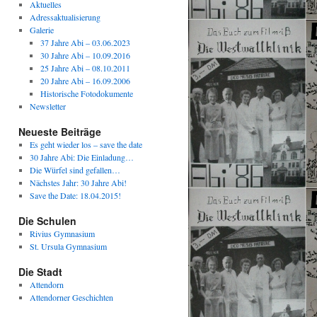
Aktuelles
Adressaktualisierung
Galerie
37 Jahre Abi – 03.06.2023
30 Jahre Abi – 10.09.2016
25 Jahre Abi – 08.10.2011
20 Jahre Abi – 16.09.2006
Historische Fotodokumente
Newsletter
Neueste Beiträge
Es geht wieder los – save the date
30 Jahre Abi: Die Einladung…
Die Würfel sind gefallen…
Nächstes Jahr: 30 Jahre Abi!
Save the Date: 18.04.2015!
Die Schulen
Rivius Gymnasium
St. Ursula Gymnasium
Die Stadt
Attendorn
Attendorner Geschichten