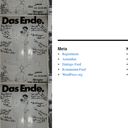
Meta
Registrieren
Anmelden
Eintrags-Feed
Kommentar-Feed
WordPress.org