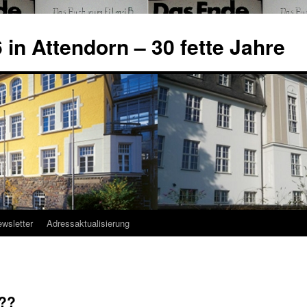
in Attendorn – 30 fette Jahre
wsletter
Adressaktualisierung
???